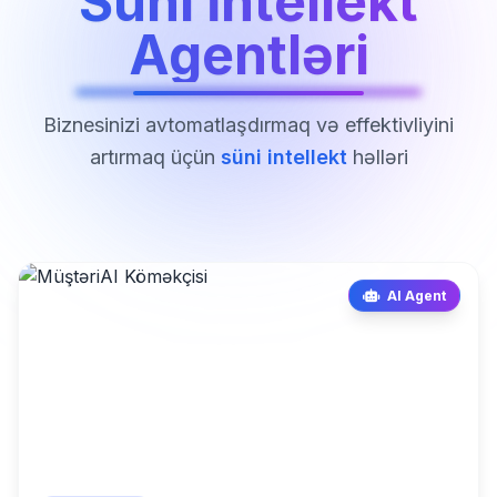
Süni İntellekt
Agentləri
Biznesinizi avtomatlaşdırmaq və effektivliyini
artırmaq üçün
süni intellekt
həlləri
AI Agent