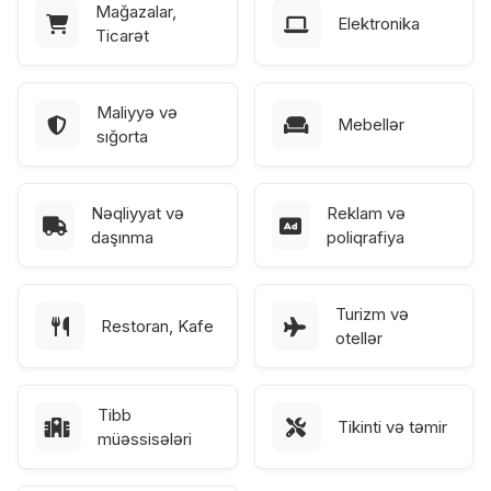
Mağazalar,
Elektronika
Ticarət
Maliyyə və
Mebellər
sığorta
Nəqliyyat və
Reklam və
daşınma
poliqrafiya
Turizm və
Restoran, Kafe
otellər
Tibb
Tikinti və təmir
müəssisələri