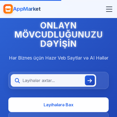
AppMarket
ONLAYN
MÖVCUDLUĞUNUZU
DƏYIŞIN
Hər Biznes üçün Hazır Veb Saytlar və AI Həllər
Layihələrə Bax