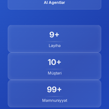
AI Agentlər
9+
Layihə
10+
Müştəri
99+
Məmnuniyyət