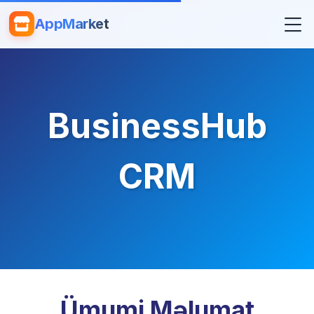
AppMarket
BusinessHub
CRM
Ümumi Məlumat