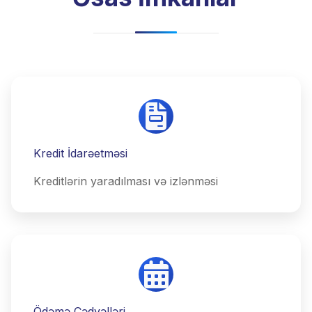
Kredit İdarəetməsi
Kreditlərin yaradılması və izlənməsi
Ödəmə Cədvəlləri